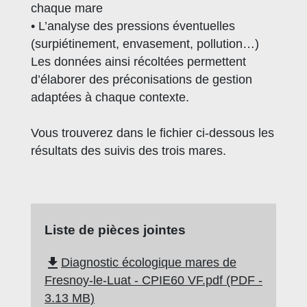
chaque mare
• L’analyse des pressions éventuelles
(surpiétinement, envasement, pollution…)
Les données ainsi récoltées permettent
d’élaborer des préconisations de gestion
adaptées à chaque contexte.
Vous trouverez dans le fichier ci-dessous les
résultats des suivis des trois mares.
Liste de pièces jointes
file_download
Diagnostic écologique mares de
Fresnoy-le-Luat - CPIE60 VF.pdf (PDF -
3.13 MB)