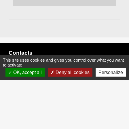
Contacts
This site uses cookies and gives you control over what you want
Commune de Fresnoy-le-Luat
to activate
Place Daniel BOURGOIS, hameau du Luat
OK, accept all
Deny all cookies
Personalize
60800 Fresnoy-le-Luat - FRANCE
+33 3 44 54 21 19
Contact par formulaire
Liens